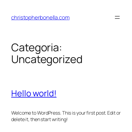
Pular
para
christopherbonella.com
o
conteúdo
Categoria:
Uncategorized
Hello world!
Welcome to WordPress. This is your first post. Edit or
delete it, then start writing!